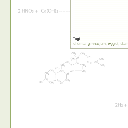
Tagi
chemia
,
gimnazjum
,
węgiel
,
diam