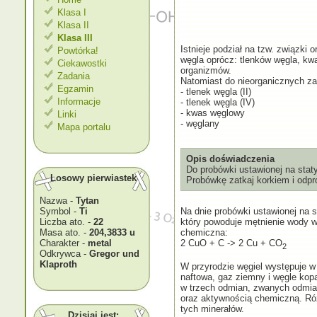
Klasa I
Klasa II
Klasa III
Istnieje podział na tzw. związki
Powtórka!
węgla oprócz: tlenków węgla, kw
Ciekawostki
organizmów.
Zadania
Natomiast do nieorganicznych za
Egzamin
- tlenek węgla (II)
Informacje
- tlenek węgla (IV)
- kwas węglowy
Linki
- węglany
Mapa portalu
Opis doświadczenia
Do probówki ustawionej na staty
Losowy pierwiastek
Probówkę zatkaj korkiem i odpr
Nazwa -
Tytan
Symbol -
Ti
Na dnie probówki ustawionej na 
Liczba ato. -
22
który powoduje mętnienie wody w
Masa ato. -
204,3833 u
chemiczna:
Charakter -
metal
2 CuO + C -> 2 Cu + CO
2
Odkrywca -
Gregor und
Klaproth
W przyrodzie węgiel występuje w
naftowa, gaz ziemny i węgle kop
w trzech odmian, zwanych odmia
oraz aktywnością chemiczną. Róż
tych minerałów.
Dzisiaj jest: