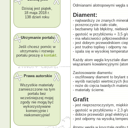
Odmianami alotropowymi węgla są 
Dzisiaj jest piątek,
18 maja 2018 r.
Diament:
138 dzień roku
- najtwardszy ze znanych minera
- przezroczyste ciało stałe,
- bezbarwny lub błękitny, niebies
- gęstość w przybliżeniu = 3,5 g
Utrzymanie portalu
- ma właściwości półprzewodniko
- jest dobrym przewodnikiem ciep
Jeśli chcesz pomóc w
- jest trudno topliwy i odporny n
utrzymaniu i rozwoju
- spala się w wysokiej temperatur
portalu proszę o
kontakt
.
Każdy atom węgla krysztale dia
wiązaniami kowalencyjnymi (ato
Zastosowanie diamentu:
Prawa autorskie
- oszlifowany diament to brylant 
- wyrób narzędzi wiertniczych (ko
Wszystkie materiały
- noże do cięcia twardych materia
zamieszczone na tym
- materiały ścierne.
portalu bez
wcześniejszej mojej
Grafit
zgody nie mogą być
- jest nieprzezroczystym, miękki
wykorzystywane
- gęstość w przybliżeniu = 2,3 g
komercyjnie i
- dobrze przewodzi prąd elektrycz
niekomercyjnie!
- jest odporny na wysoką tempera
Atomy węgla w krysztale grafitu