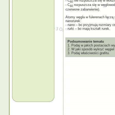
- C
nie rozpuszcza się w wodzie
60
- C
rozpuszcza się w węglowodo
60
czerwone zabarwienie).
Atomy węgla w fulerenach łączą s
nanorurek:
- nano – bo przyjmują rozmiary 
- rurki – bo mają kształt rurek.
Podsumowanie tematu
1. Podaj w jakich postaciach wy
2. W jaki sposób wykryć węgiel
3. Podaj właściwości grafitu.