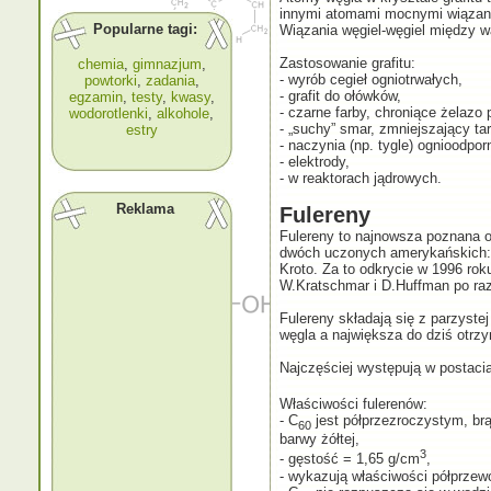
innymi atomami mocnymi wiązan
Popularne tagi:
Wiązania węgiel-węgiel między wa
Zastosowanie grafitu:
chemia
,
gimnazjum
,
- wyrób cegieł ogniotrwałych,
powtorki
,
zadania
,
- grafit do ołówków,
egzamin
,
testy
,
kwasy
,
- czarne farby, chroniące żelazo 
wodorotlenki
,
alkohole
,
- „suchy” smar, zmniejszający tar
estry
- naczynia (np. tygle) ognioodpor
- elektrody,
- w reaktorach jądrowych.
Reklama
Fulereny
Fulereny to najnowsza poznana o
dwóch uczonych amerykańskich: R
Kroto. Za to odkrycie w 1996 ro
W.Kratschmar i D.Huffman po raz 
Fulereny składają się z parzyst
węgla a największa do dziś otrz
Najczęściej występują w postaci
Właściwości fulerenów:
- C
jest półprzezroczystym, br
60
barwy żółtej,
3
- gęstość = 1,65 g/cm
,
- wykazują właściwości półprzew