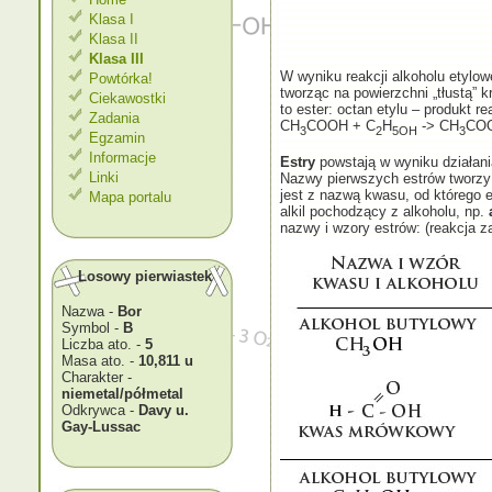
Klasa I
Klasa II
Klasa III
W wyniku reakcji alkoholu etylo
Powtórka!
tworząc na powierzchni „tłustą” 
Ciekawostki
to ester: octan etylu – produkt 
Zadania
CH
COOH + C
H
-> CH
CO
3
2
5OH
3
Egzamin
Informacje
Estry
powstają w wyniku działani
Linki
Nazwy pierwszych estrów tworzy 
jest z nazwą kwasu, od którego e
Mapa portalu
alkil pochodzący z alkoholu, np.
nazwy i wzory estrów: (reakcja 
Losowy pierwiastek
Nazwa -
Bor
Symbol -
B
Liczba ato. -
5
Masa ato. -
10,811 u
Charakter -
niemetal/półmetal
Odkrywca -
Davy u.
Gay-Lussac