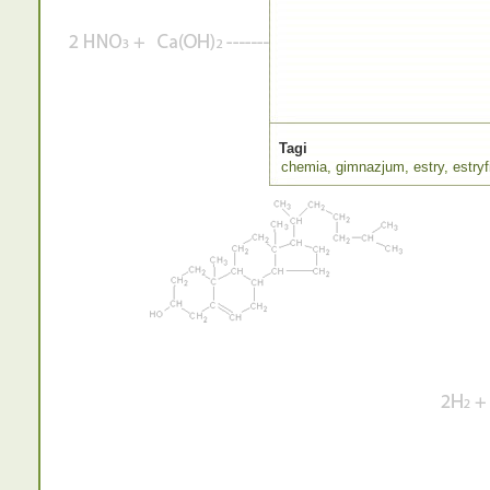
Tagi
chemia
,
gimnazjum
,
estry
,
estryf