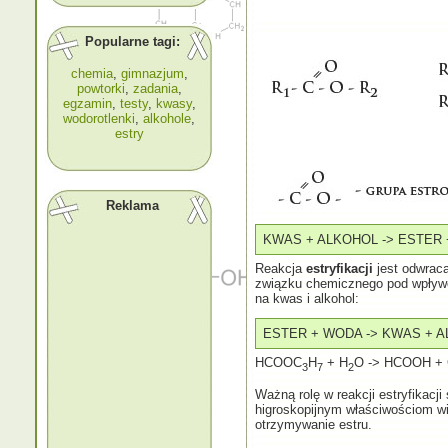
Popularne tagi:
chemia
,
gimnazjum
,
powtorki
,
zadania
,
egzamin
,
testy
,
kwasy
,
wodorotlenki
,
alkohole
,
estry
Reklama
KWAS + ALKOHOL -> ESTER
Reakcja
estryfikacji
jest odwraca
związku chemicznego pod wpły
na kwas i alkohol:
ESTER + WODA -> KWAS + 
HCOOC
H
+ H
O -> HCOOH +
3
7
2
Ważną rolę w reakcji estryfikacj
higroskopijnym właściwościom wi
otrzymywanie estru.