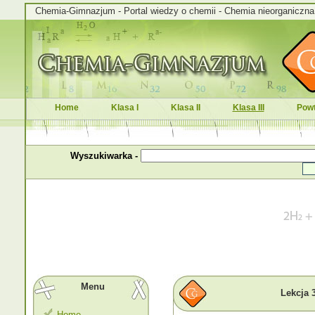
Chemia-Gimnazjum - Portal wiedzy o chemii - Chemia nieorganiczna i
Home
Klasa I
Klasa II
Klasa III
Powt
Wyszukiwarka -
Menu
Lekcja 3
Home