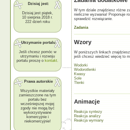
Zadania dodatkowe
Dzisiaj jest:
W tym dziale znajdziesz różne za
Dzisiaj jest piątek,
nieliczne wyzwania! Proponuje r
10 sierpnia 2018 r.
sprawdzić rozwiązanie.
222 dzień roku
Zadania
Wzory
Utrzymanie portalu
Jeśli chcesz pomóc w
W poniższych linkach znajdziesz
utrzymaniu i rozwoju
jeśli chcesz wiedzieć więcej to 
portalu proszę o
kontakt
.
Wodorki
Wodorotlenki
Kwasy
Sole
Prawa autorskie
Tlenki
Wszystkie materiały
zamieszczone na tym
portalu bez
Animacje
wcześniejszej mojej
zgody nie mogą być
Reakcja syntezy
wykorzystywane
Reakcja analizy
komercyjnie i
Reakcja wymiany
niekomercyjnie!