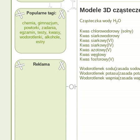
Modele 3D cząstecz
Popularne tagi:
Cząsteczka wody H
O
2
chemia
,
gimnazjum
,
powtorki
,
zadania
,
Kwas chlorowodorowy (solny)
egzamin
,
testy
,
kwasy
,
Kwas siarkowodorowy
wodorotlenki
,
alkohole
,
Kwas siarkowy(VI)
estry
Kwas siarkowy(IV)
Kwas azotowy(V)
Kwas węglowy
Kwas fosforowy(V)
Reklama
Wodorotlenek sodu(zasada sodo
Wodorotlenek potasu(zasada pot
Wodorotlenek wapnia(zasada wa