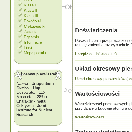
Klasa I
Klasa II
Klasa III
Powtórka!
Ciekawostki
Doświadczenia
Zadania
Egzamin
Doświadczenia przeprowadzone kt
Informacje
raz się zadymi a raz wybuchnie. 
Linki
Mapa portalu
Przejdź do doświadczeń
Układ okresowy pie
Losowy pierwiastek
Układ okresowy pierwiastków (onl
Nazwa -
Unupentium
Symbol -
Uup
Liczba ato. -
115
Wartościowości
Masa ato. -
289 u
Charakter -
metal
Wartościowości podstawowych pi
Odkrywca -
Joint
przy dziale o budowie atomu a do
Institute for Nuclear
Research
Wartościowości