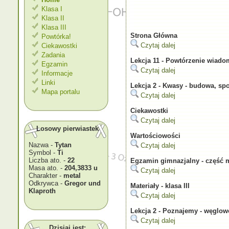
Klasa I
Klasa II
Klasa III
Strona Główna
Powtórka!
Czytaj dalej
Ciekawostki
Zadania
Lekcja 11 - Powtórzenie wiado
Egzamin
Czytaj dalej
Informacje
Linki
Lekcja 2 - Kwasy - budowa, sp
Mapa portalu
Czytaj dalej
Ciekawostki
Czytaj dalej
Losowy pierwiastek
Wartościowości
Nazwa -
Tytan
Czytaj dalej
Symbol -
Ti
Liczba ato. -
22
Egzamin gimnazjalny - część 
Masa ato. -
204,3833 u
Czytaj dalej
Charakter -
metal
Odkrywca -
Gregor und
Materiały - klasa III
Klaproth
Czytaj dalej
Lekcja 2 - Poznajemy - węglow
Czytaj dalej
Dzisiaj jest: